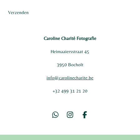
Verzenden
Caroline Charité Fotografie
Heimaaiersstraat 45
3950 Bocholt
info@carolinecharite.be
+32 499 31 21 20
W
I
F
h
n
a
a
s
c
t
t
e